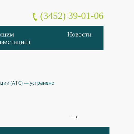
(3452) 39-01-06
ующим
Новости
нвестиций)
нции (АТС) — устранено.
→